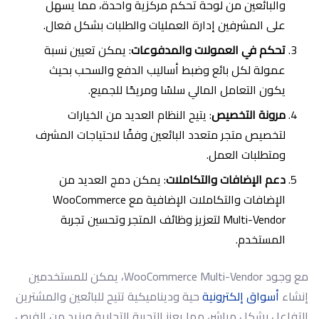
والبائعين من لوحة تحكم مركزية واحدة، مما يسهل
على المشرفين إدارة العمليات والطلبات بشكل فعال.
تحكم في العمولات والمدفوعات
: يمكن تعيين نسبة
عمولة لكل بائع وضبط أساليب الدفع والسحب بحيث
يكون التعامل المالي سلسًا ومريحًا للجميع.
مرونة التخصيص
: يتيح النظام العديد من الخيارات
لتخصيص متجر متعدد البائعين وفقًا لاحتياجات المشرف
ومتطلبات العمل.
دعم الإضافات والتكاملات
: يمكن دمج العديد من
الإضافات والتكاملات الإضافية مع WooCommerce
Multi-Vendor لتعزيز وظائف المتجر وتحسين تجربة
المستخدم.
مع وجود WooCommerce Multi-Vendor، يمكن للمستخدمين
إنشاء
أسواق إلكترونية
حية وديناميكية تتيح للبائعين والمشترين
التفاعل بشكل مباشر، مما يعزز التجربة التجارية ويزيد من الفرص