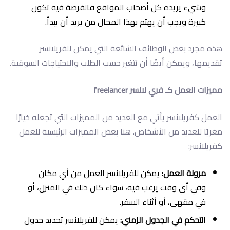
وشيء يريده كل أصحاب المواقع فالفرصة فيه تكون
كبيرة ويجب أن يهتم بهذا المجال من يريد أن يبدأ.
هذه مجرد بعض الوظائف الشائعة التي يمكن للفريلانسر
تقديمها، ويمكن أيضًا أن تتغير حسب الطلب والاحتياجات السوقية.
مميزات العمل كـ فري لانسر freelancer
العمل كفريلانسر يأتي مع العديد من المميزات التي تجعله خيارًا
مغريًا للعديد من الأشخاص. هنا بعض المميزات الرئيسية للعمل
كفريلانسر:
مرونة العمل:
يمكن للفريلانسر العمل من أي مكان
وفي أي وقت يرغب فيه، سواء كان ذلك في المنزل، أو
في مقهى، أو أثناء السفر.
التحكم في الجدول الزمني:
يمكن للفريلانسر تحديد جدول