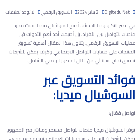
Digitedu.net
2 يناير 2024
التسويق الرقمي
لا توجد تعليقات
في عصر التكنولوجيا الحديثة، أصبح السوشيال ميديا ليست مجرد
منصات للتواصل بين الأفراد، بل أصبحت أحد أهم الأدوات في
عمليات التسويق الرقمي. يتناول هذا المقال أهمية تسويق
المنتجات على حسابات التواصل الاجتماعي وكيف يمكن للشركات
تحقيق نجاح استثنائي من خلال الحضور الرقمي الشامل.
فوائد التسويق عبر
السوشيال ميديا:
تواصل فعّال:
توفر السوشيال ميديا منصات لتواصل مستمر ومباشر مع الجمهور.
يمكن للشركات الرد على استفسارات العملاء وتقديم دعم فوري،