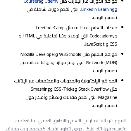
مواقع الدورات عبر الإنترنت مثل
Udemy
و
Coursera
و
LinkedIn Learning
، التي تقدم دورات شاملة في
تصميم الويب.
منصات التعليم المجانية مثل freeCodeCamp
وCodecademy التي توفر دروسًا تفاعلية في HTML و
CSS و JavaScript.
مواقع التعليم مثل W3Schools وMozilla Developer
Network (MDN) التي توفر موارد ودروسًا مجانية في
تصميم الويب.
المواقع الإلكترونية والمدونات والمجتمعات عبر الإنترنت
مثل Stack Overflow وCSS-Tricks وSmashing
Magazine التي تقدم مقالات ونصائح وأفكار حول
تصميم الويب.
المهم هو الاستمرار في التعلم والتطبيق العملي لما تتعلمه،
وتوسيع مهاراتك بشكل دوري لتطوير نفسك كمصمم ويب محترف.