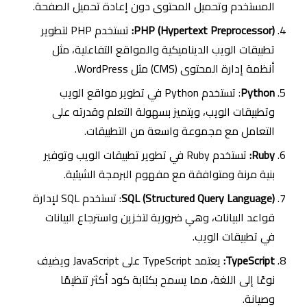
المستخدم وتحميل المحتوى دون إعادة تحميل الصفحة.
PHP (Hypertext Preprocessor):
تستخدم PHP لتطوير
تطبيقات الويب الديناميكية والمواقع التفاعلية، مثل
أنظمة إدارة المحتوى (CMS) مثل WordPress.
Python
: تستخدم Python في تطوير مواقع الويب
وتطبيقات الويب، ويتميز بسهولة التعلم وقدرته على
التعامل مع مجموعة واسعة من التطبيقات.
Ruby:
تستخدم Ruby في تطوير تطبيقات الويب وتوفير
بنية مرنة ومتوافقة مع مفهوم البرمجة الشيئية.
SQL (Structured Query Language)
: تستخدم SQL لإدارة
قواعد البيانات، وهي ضرورية لتخزين واسترجاع البيانات
في تطبيقات الويب.
TypeScript:
يعتمد TypeScript على JavaScript ويضيف
نوعًا إلى اللغة، مما يسمح بكتابة كود أكثر تنظيمًا
وصيانة.